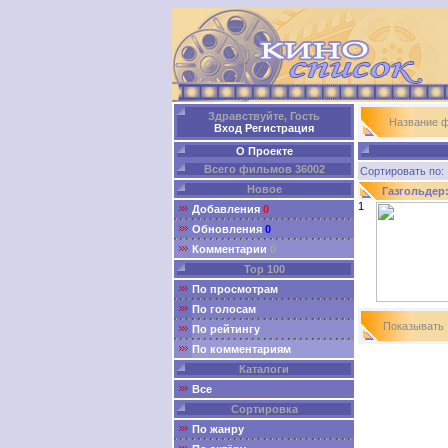
Здравствуйте, Гость
Название 
Вход
Регистрация
О Проекте
Всего фильмов 36002
Сортировать п
Новое
Газгольдер
1
Добавления
0
Обновления
0
Комментарии
0
Top 100
По просмотрам
По голосам
Показыват
По рейтингу
По комментариям
Каталоги
Все
Сортировка
По жанру