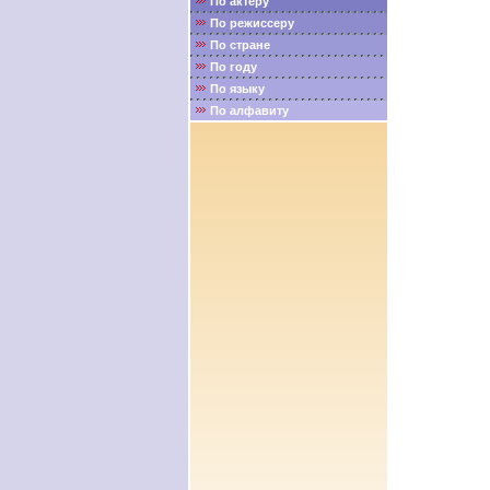
По актёру
По режиссеру
По стране
По году
По языку
По алфавиту