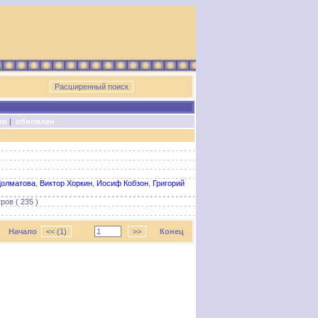
ен
|
обновлен
Долматова
,
Виктор Хоркин
,
Иосиф Кобзон
,
Григорий
ров ( 235 )
Начало
Конец