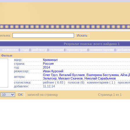
фильма:
Результат поиска: всего найдено 1
о:
названию
|
году
|
рейтингу
|
голосам
|
просмотрам
|
комментариям
|
добавл
: Фильм
жанр:
Криминал
страна:
Россия
год:
2014
режиссер:
Иван Курский
Олег Груз
,
Виталий Буслаев
,
Екатерина Бестужева
,
Айза 
актеры:
Зельтсер
,
Михаил Скачков
,
Николай Сарабьянов
статистика:
рейтинг ( 6.83 ) голосов (6) комментариев ( 1 ) просмот
добавлен:
11.12.14
ь
записей на страницу
Страница 1 из 1