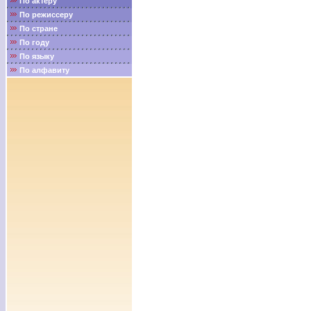
По актёру
По режиссеру
По стране
По году
По языку
По алфавиту