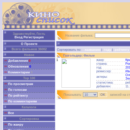
Здравствуйте, Гость
Название фильма:
Вход
Регистрация
О Проекте
Всего фильмов 36002
Сортировать по:
названию
|
году
|
рейтингу
Новое
Газгольдер: Фильм
1
жанр:
Кр
Добавления
0
страна:
Ро
Обновления
0
год:
20
режиссер:
Ив
Комментарии
0
Ол
актеры:
Top 100
Зе
статистика:
ре
По просмотрам
добавлен:
11.
По голосам
Показывать
записей на с
По рейтингу
По комментариям
Каталоги
Все
Сортировка
По жанру