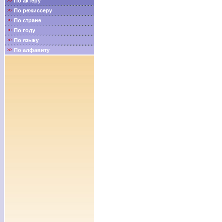
По актёру
По режиссеру
По стране
По году
По языку
По алфавиту