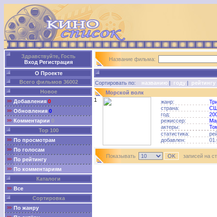
Здравствуйте, Гость
Название фильма:
Вход
Регистрация
О Проекте
Всего фильмов 36002
Сортировать по:
названию
|
году
|
рейтингу
Новое
Морской волк
1
Добавления
0
жанр:
Тр
страна:
С
Обновления
0
год:
20
Комментарии
0
режиссер:
Ма
актеры:
То
Top 100
статистика:
ре
По просмотрам
добавлен:
01.
По голосам
Показывать
записей на с
По рейтингу
По комментариям
Каталоги
Все
Сортировка
По жанру