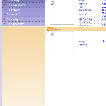
По актёру
3
жанр:
Тр
страна:
С
По режиссеру
год:
20
По стране
режиссер:
Би
Чи
актеры:
По году
Зо
статистика:
ре
По языку
добавлен:
10.
По алфавиту
обновлен:
24.
Ярлык
4
жанр:
Др
страна: