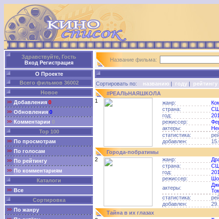
Здравствуйте, Гость
Название фильма:
Вход
Регистрация
О Проекте
Всего фильмов 36002
Сортировать по:
названию
|
году
|
рейтингу
Новое
#РЕАЛЬНАЯШКОЛА
1
Добавления
0
жанр:
Ко
страна:
С
Обновления
0
год:
20
Комментарии
0
режиссер:
Фе
актеры:
Не
Top 100
статистика:
ре
По просмотрам
добавлен:
15.
По голосам
Города-побратимы
2
жанр:
Др
По рейтингу
страна:
С
По комментариям
год:
20
режиссер:
Шо
Каталоги
Дж
актеры:
Все
То
статистика:
ре
Сортировка
добавлен:
29.
По жанру
Тайна в их глазах