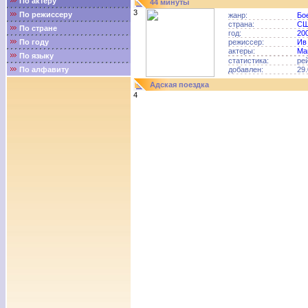
По актёру
44 минуты
3
По режиссеру
жанр:
Бо
страна:
С
По стране
год:
20
По году
режиссер:
Ив
актеры:
Ма
По языку
статистика:
ре
По алфавиту
добавлен:
29.
Адская поездка
4