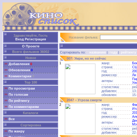
Здравствуйте, Гость
Название фильма:
Вход
Регистрация
О Проекте
Всего фильмов 36002
Сортировать по:
названию
|
году
|
рейтингу
Новое
007: Умри, но не сейчас
1
жанр:
Бо
Добавления
0
страна:
С
Обновления
0
год:
20
режиссер:
Ли
Комментарии
0
Пи
актеры:
Top 100
Уи
статистика:
ре
По просмотрам
добавлен:
13.
По голосам
обновлен:
15.
2047 – Угроза смерти
По рейтингу
2
жанр:
Фа
По комментариям
страна:
Ит
год:
20
Каталоги
режиссер:
Ал
Все
Де
актеры:
Мэ
Сортировка
статистика:
ре
По жанру
добавлен:
22.