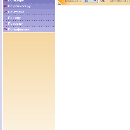
По актёру
Показывать
записей на с
По режиссеру
По стране
По году
По языку
По алфавиту