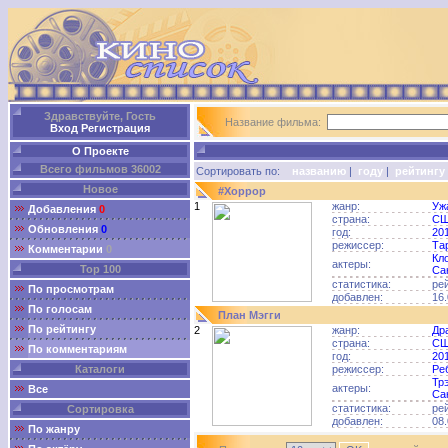
Здравствуйте, Гость
Название фильма:
Вход
Регистрация
О Проекте
Всего фильмов 36002
Сортировать по:
названию
|
году
|
рейтингу
Новое
#Хоррор
1
жанр:
Уж
Добавления
0
страна:
С
Обновления
0
год:
20
режиссер:
Та
Комментарии
0
Кл
актеры:
Top 100
Са
статистика:
ре
По просмотрам
добавлен:
16.
По голосам
План Мэгги
По рейтингу
2
жанр:
Др
страна:
С
По комментариям
год:
20
Каталоги
режиссер:
Ре
Тр
актеры:
Все
Са
статистика:
ре
Сортировка
добавлен:
08.
По жанру