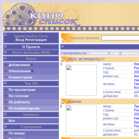
Здравствуйте, Гость
Название фильма:
Вход
Регистрация
О Проекте
Всего фильмов 36002
Сортировать по:
названию
|
году
|
рейтингу
Новое
#ВСЕ_ИСПРАВИТЬ!?!
1
жанр:
Ко
Добавления
0
страна:
Ро
Обновления
0
год:
20
режиссер:
Ан
Комментарии
0
Ни
Top 100
актеры:
Гр
Ко
По просмотрам
статистика:
ре
По голосам
добавлен:
06.
Девятая
По рейтингу
2
жанр:
Тр
По комментариям
страна:
Ро
год:
20
Каталоги
режиссер:
Ни
Все
Ев
актеры:
Ре
Сортировка
статистика:
ре
По жанру
добавлен:
01.