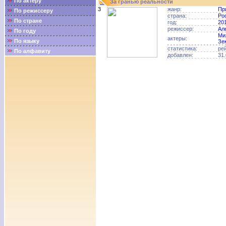
По актёру
За гранью реальности
3
жанр:
Пр
По режиссеру
страна:
Ро
По стране
год:
20
режиссер:
Ал
По году
Ми
актеры:
По языку
Зе
статистика:
ре
По алфавиту
добавлен:
31.