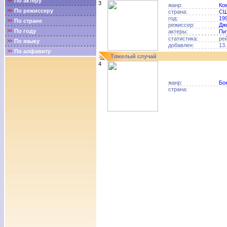
По актёру
3
жанр:
Ко
По режиссеру
страна:
С
год:
19
По стране
режиссер:
Дж
По году
актеры:
Пи
статистика:
ре
По языку
добавлен:
13.
По алфавиту
Тяжелый случай
4
жанр:
Бо
страна: