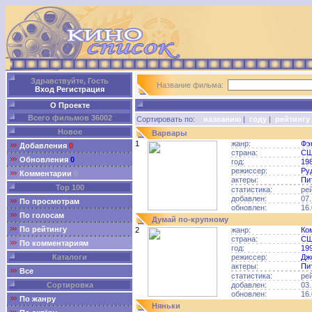
Здравствуйте, Гость
Название фильма:
Вход
Регистрация
О Проекте
Всего фильмов 36002
Сортировать по:
названию
|
году
|
рейтингу
Новое
Варвары
1
жанр:
Фэ
Добавления
0
страна:
С
Обновления
0
год:
19
режиссер:
Ру
Комментарии
0
актеры:
Пи
Top 100
статистика:
ре
добавлен:
07.
По просмотрам
обновлен:
16.
По голосам
Думай по-крупному
По рейтингу
2
жанр:
Ко
страна:
С
По комментариям
год:
19
Каталоги
режиссер:
Дж
актеры:
Пи
Все
статистика:
ре
Сортировка
добавлен:
03.
обновлен:
16.
По жанру
Няньки