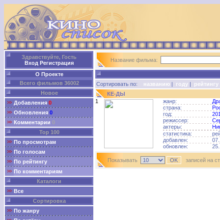
Здравствуйте, Гость
Название фильма:
Вход
Регистрация
О Проекте
Всего фильмов 36002
Сортировать по:
названию
|
году
|
рейтингу
Новое
КЕ-ДЫ
1
жанр:
Др
Добавления
0
страна:
Ро
Обновления
0
год:
20
режиссер:
Се
Комментарии
0
актеры:
Ни
Top 100
статистика:
ре
добавлен:
07.
По просмотрам
обновлен:
25.
По голосам
Показывать
записей на с
По рейтингу
По комментариям
Каталоги
Все
Сортировка
По жанру