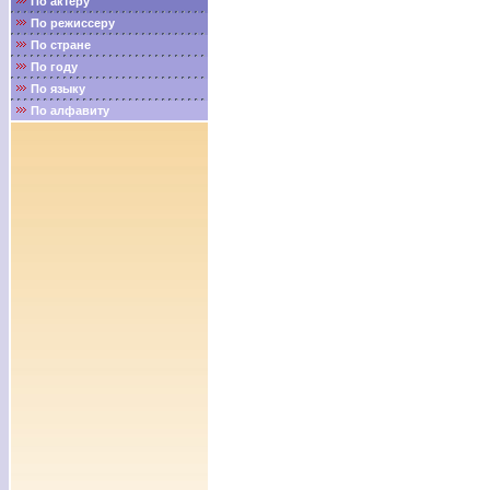
По актёру
По режиссеру
По стране
По году
По языку
По алфавиту