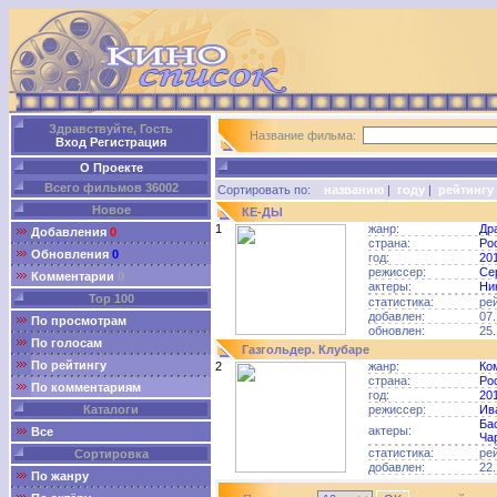
Здравствуйте, Гость
Название фильма:
Вход
Регистрация
О Проекте
Всего фильмов 36002
Сортировать по:
названию
|
году
|
рейтингу
Новое
КЕ-ДЫ
1
жанр:
Др
Добавления
0
страна:
Ро
Обновления
0
год:
20
режиссер:
Се
Комментарии
0
актеры:
Ни
Top 100
статистика:
ре
добавлен:
07.
По просмотрам
обновлен:
25.
По голосам
Газгольдер. Клубаре
По рейтингу
2
жанр:
Ко
страна:
Ро
По комментариям
год:
20
Каталоги
режиссер:
Ив
Ба
актеры:
Все
Ча
статистика:
ре
Сортировка
добавлен:
22.
По жанру