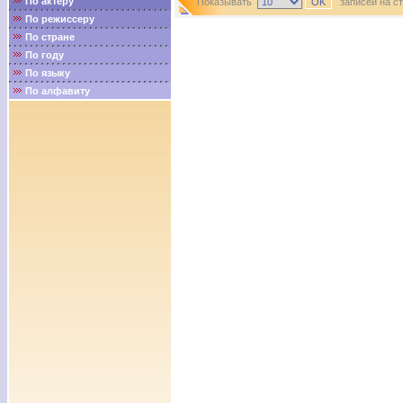
По актёру
Показывать
записей на с
По режиссеру
По стране
По году
По языку
По алфавиту