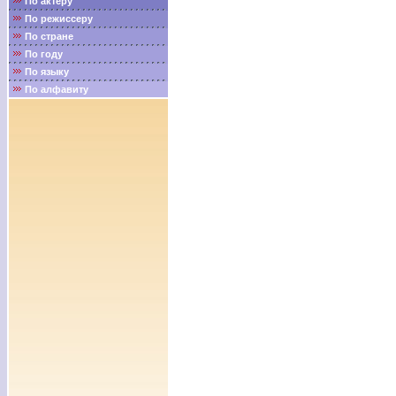
По актёру
По режиссеру
По стране
По году
По языку
По алфавиту