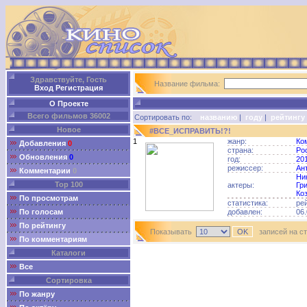
Здравствуйте, Гость
Название фильма:
Вход
Регистрация
О Проекте
Всего фильмов 36002
Сортировать по:
названию
|
году
|
рейтингу
Новое
#ВСЕ_ИСПРАВИТЬ!?!
1
жанр:
Ко
Добавления
0
страна:
Ро
Обновления
0
год:
20
режиссер:
Ан
Комментарии
0
Ни
Top 100
актеры:
Гр
Ко
По просмотрам
статистика:
ре
По голосам
добавлен:
06.
По рейтингу
Показывать
записей на с
По комментариям
Каталоги
Все
Сортировка
По жанру