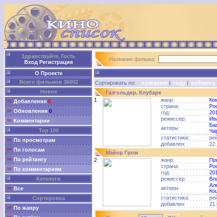
Здравствуйте, Гость
Название фильма:
Вход
Регистрация
О Проекте
Всего фильмов 36002
Сортировать по:
названию
|
году
|
рейтингу
Новое
Газгольдер. Клубаре
1
жанр:
Ко
Добавления
0
страна:
Ро
Обновления
0
год:
20
режиссер:
Ив
Комментарии
0
Ба
актеры:
Top 100
Ча
статистика:
ре
По просмотрам
добавлен:
22.
По голосам
Майор Гром
По рейтингу
2
жанр:
Пр
страна:
Ро
По комментариям
год:
20
Каталоги
режиссер:
Вл
Ал
актеры:
Все
Ко
статистика:
ре
Сортировка
добавлен:
21.
По жанру