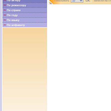
По актёру
Показывать
записей на с
По режиссеру
По стране
По году
По языку
По алфавиту