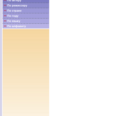
По актёру
По режиссеру
По стране
По году
По языку
По алфавиту