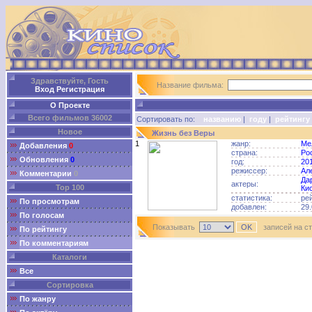
Здравствуйте, Гость
Название фильма:
Вход
Регистрация
О Проекте
Всего фильмов 36002
Сортировать по:
названию
|
году
|
рейтингу
Новое
Жизнь без Веры
1
жанр:
Ме
Добавления
0
страна:
Ро
Обновления
0
год:
20
режиссер:
Ал
Комментарии
0
Да
актеры:
Top 100
Ки
статистика:
ре
По просмотрам
добавлен:
29.
По голосам
Показывать
записей на с
По рейтингу
По комментариям
Каталоги
Все
Сортировка
По жанру