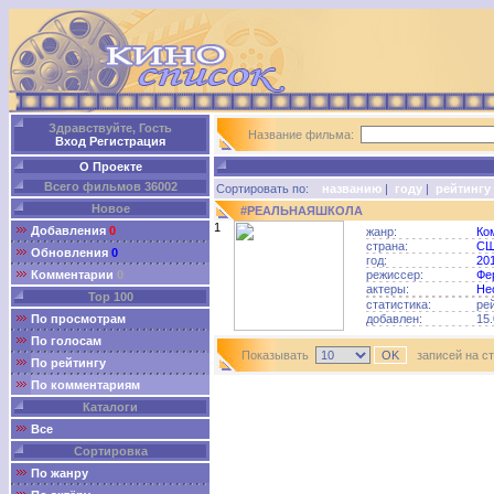
Здравствуйте, Гость
Название фильма:
Вход
Регистрация
О Проекте
Всего фильмов 36002
Сортировать по:
названию
|
году
|
рейтингу
Новое
#РЕАЛЬНАЯШКОЛА
1
Добавления
0
жанр:
Ко
страна:
С
Обновления
0
год:
20
Комментарии
0
режиссер:
Фе
актеры:
Не
Top 100
статистика:
ре
По просмотрам
добавлен:
15.
По голосам
Показывать
записей на с
По рейтингу
По комментариям
Каталоги
Все
Сортировка
По жанру