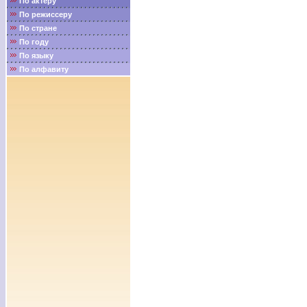
По актёру
По режиссеру
По стране
По году
По языку
По алфавиту