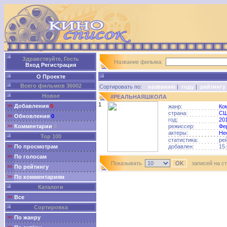
Здравствуйте, Гость
Название фильма:
Вход
Регистрация
О Проекте
Всего фильмов 36002
Сортировать по:
названию
|
году
|
рейтингу
Новое
#РЕАЛЬНАЯШКОЛА
1
Добавления
0
жанр:
Ко
страна:
С
Обновления
0
год:
20
Комментарии
0
режиссер:
Фе
актеры:
Не
Top 100
статистика:
ре
По просмотрам
добавлен:
15.
По голосам
Показывать
записей на с
По рейтингу
По комментариям
Каталоги
Все
Сортировка
По жанру