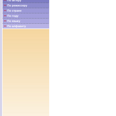
По актёру
По режиссеру
По стране
По году
По языку
По алфавиту