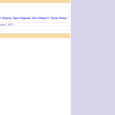
т Морган
,
Брук Маркам
,
Шон Маркетт
,
Лизль Алерс
,
ров ( 163 )