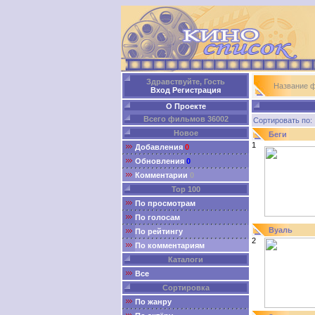
Здравствуйте, Гость
Название 
Вход
Регистрация
О Проекте
Всего фильмов 36002
Сортировать п
Новое
Беги
1
Добавления
0
Обновления
0
Комментарии
0
Top 100
По просмотрам
По голосам
Вуаль
По рейтингу
2
По комментариям
Каталоги
Все
Сортировка
По жанру