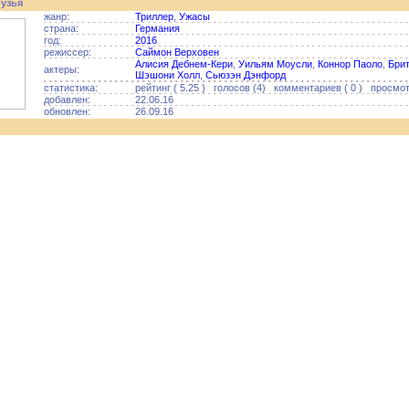
рузья
жанр:
Триллер
,
Ужасы
страна:
Германия
год:
2016
режиссер:
Саймон Верховен
Алисия Дебнем-Кери
,
Уильям Моусли
,
Коннор Паоло
,
Брит
актеры:
Шэшони Холл
,
Сьюзэн Дэнфорд
статистика:
рейтинг ( 5.25 ) голосов (4) комментариев ( 0 ) просмот
добавлен:
22.06.16
обновлен:
26.09.16