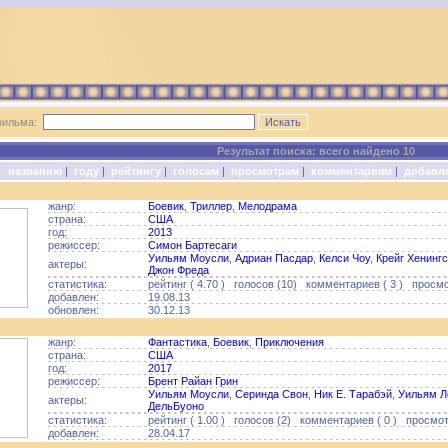
фильма:
Результат поиска: всего найдено 10
о:
названию
|
году
|
рейтингу
|
голосам
|
просмотрам
|
комментариям
|
добавл
жанр:
Боевик
,
Триллер
,
Мелодрама
страна:
США
год:
2013
режиссер:
Симон Бартесаги
Уильям Моусли
,
Адриан Пасдар
,
Келси Чоу
,
Крейг Хенинг
актеры:
Джон Фреда
статистика:
рейтинг ( 4.70 ) голосов (10) комментариев ( 3 ) просмо
добавлен:
19.08.13
обновлен:
30.12.13
жанр:
Фантастика
,
Боевик
,
Приключения
страна:
США
год:
2017
режиссер:
Брент Райан Грин
Уильям Моусли
,
Серинда Свон
,
Ник Е. Тарабэй
,
Уильям Л
актеры:
ДельБуоно
статистика:
рейтинг ( 1.00 ) голосов (2) комментариев ( 0 ) просмотр
добавлен:
28.04.17