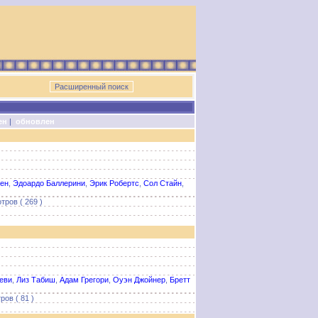
ен
|
обновлен
сен
,
Эдоардо Баллерини
,
Эрик Робертс
,
Сол Стайн
,
тров ( 269 )
еви
,
Лиз Табиш
,
Адам Грегори
,
Оуэн Джойнер
,
Бретт
ов ( 81 )