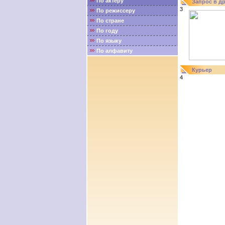
По актёру
Запрос в д
3
По режиссеру
По стране
По году
По языку
По алфавиту
Курьер
4