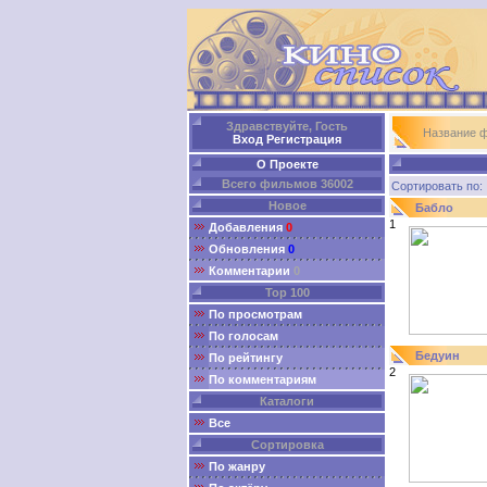
Здравствуйте, Гость
Название 
Вход
Регистрация
О Проекте
Всего фильмов 36002
Сортировать п
Новое
Бабло
1
Добавления
0
Обновления
0
Комментарии
0
Top 100
По просмотрам
По голосам
Бедуин
По рейтингу
2
По комментариям
Каталоги
Все
Сортировка
По жанру