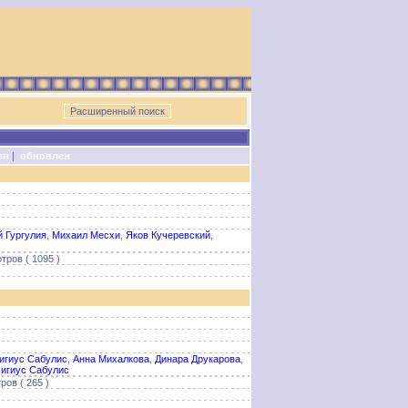
ен
|
обновлен
й Гургулия
,
Михаил Месхи
,
Яков Кучеревский
,
тров ( 1095 )
игиус Сабулис
,
Анна Михалкова
,
Динара Друкарова
,
игиус Сабулис
ров ( 265 )