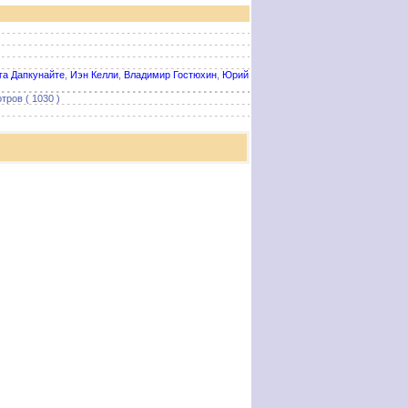
га Дапкунайте
,
Иэн Келли
,
Владимир Гостюхин
,
Юрий
тров ( 1030 )