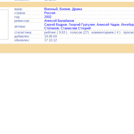
жанр:
Военный
,
Боевик
,
Драма
страна:
Россия
год:
2002
режиссер:
Алексей Балабанов
Сергей Бодров
,
Георгий Гургулия
,
Алексей Чадов
,
Ингебор
актеры:
Степанов
,
Станислав Стоцкий
статистика:
рейтинг ( 9.63 ) голосов (27) комментариев ( 4 ) просмо
добавлен:
19.06.04
обновлен:
17.10.12