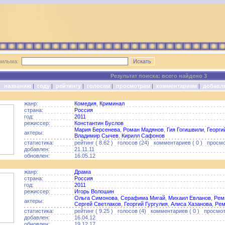
фильма:
Результат поиска: всего найдено 3
о:
названию
|
году
|
рейтингу
|
голосам
|
просмотрам
|
комментариям
|
добавл
жанр:
Комедия
,
Криминал
страна:
Россия
год:
2011
режиссер:
Константин Буслов
Мария Берсенева
,
Роман Мадянов
,
Гия Гогишвили
,
Георги
актеры:
Владимир Сычев
,
Кирилл Сафонов
статистика:
рейтинг ( 8.62 ) голосов (24) комментариев ( 0 ) просмо
добавлен:
21.11.11
обновлен:
16.05.12
жанр:
Драма
страна:
Россия
год:
2011
режиссер:
Игорь Волошин
Ольга Симонова
,
Серафима Мигай
,
Михаил Евланов
,
Рем
актеры:
Сергей Светлаков
,
Георгий Гургулия
,
Алиса Хазанова
,
Рем
статистика:
рейтинг ( 9.25 ) голосов (4) комментариев ( 0 ) просмот
добавлен:
16.04.12
обновлен:
19.12.17