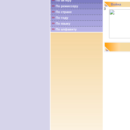
По актёру
Война
По режиссеру
3
По стране
По году
По языку
По алфавиту