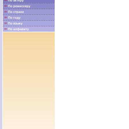
По актёру
По режиссеру
По стране
По году
По языку
По алфавиту