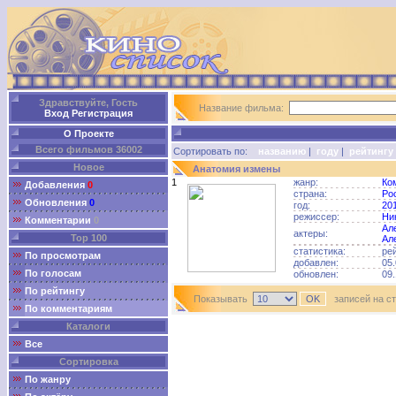
Здравствуйте, Гость
Название фильма:
Вход
Регистрация
О Проекте
Всего фильмов 36002
Сортировать по:
названию
|
году
|
рейтингу
Новое
Анатомия измены
1
жанр:
Ко
Добавления
0
страна:
Ро
Обновления
0
год:
20
режиссер:
Ни
Комментарии
0
Ал
актеры:
Top 100
Ал
статистика:
ре
По просмотрам
добавлен:
05.
По голосам
обновлен:
09.
По рейтингу
Показывать
записей на с
По комментариям
Каталоги
Все
Сортировка
По жанру