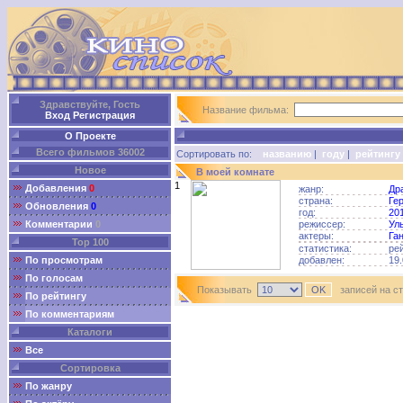
Здравствуйте, Гость
Название фильма:
Вход
Регистрация
О Проекте
Всего фильмов 36002
Сортировать по:
названию
|
году
|
рейтингу
Новое
В моей комнате
1
Добавления
0
жанр:
Др
страна:
Ге
Обновления
0
год:
20
Комментарии
0
режиссер:
Ул
актеры:
Га
Top 100
статистика:
ре
По просмотрам
добавлен:
19.
По голосам
Показывать
записей на с
По рейтингу
По комментариям
Каталоги
Все
Сортировка
По жанру