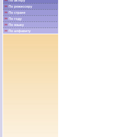
По актёру
По режиссеру
По стране
По году
По языку
По алфавиту