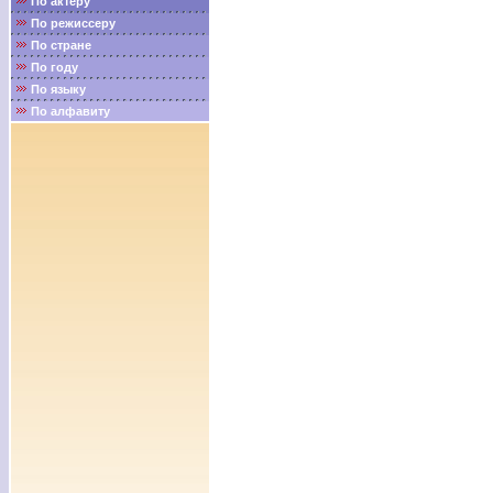
По актёру
По режиссеру
По стране
По году
По языку
По алфавиту