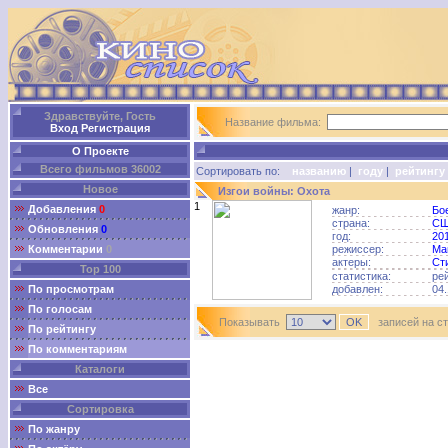
Здравствуйте, Гость
Название фильма:
Вход
Регистрация
О Проекте
Всего фильмов 36002
Сортировать по:
названию
|
году
|
рейтингу
Новое
Изгои войны: Охота
1
Добавления
0
жанр:
Бо
страна:
С
Обновления
0
год:
20
Комментарии
0
режиссер:
Ма
актеры:
Ст
Top 100
статистика:
ре
По просмотрам
добавлен:
04.
По голосам
Показывать
записей на с
По рейтингу
По комментариям
Каталоги
Все
Сортировка
По жанру