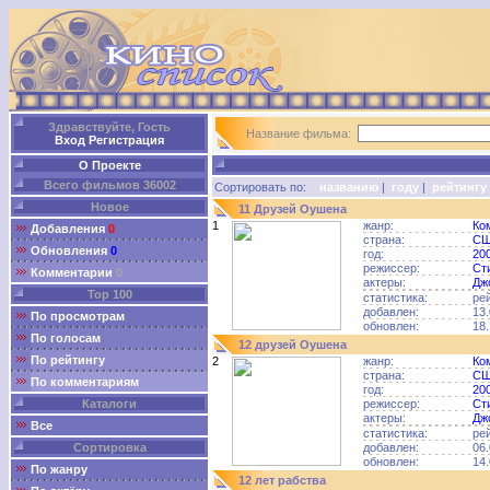
Здравствуйте, Гость
Название фильма:
Вход
Регистрация
О Проекте
Всего фильмов 36002
Сортировать по:
названию
|
году
|
рейтингу
Новое
11 Друзей Оушена
1
жанр:
Ко
Добавления
0
страна:
С
Обновления
0
год:
20
режиссер:
Ст
Комментарии
0
актеры:
Дж
Top 100
статистика:
ре
добавлен:
13.
По просмотрам
обновлен:
18.
По голосам
12 друзей Оушена
По рейтингу
2
жанр:
Ко
страна:
С
По комментариям
год:
20
Каталоги
режиссер:
Ст
актеры:
Дж
Все
статистика:
ре
Сортировка
добавлен:
06.
обновлен:
14.
По жанру
12 лет рабства