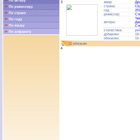
По актёру
3
жанр:
Др
страна:
С
По режиссеру
год:
20
По стране
режиссер:
Ст
Чи
По году
актеры:
Да
По языку
Ст
статистика:
ре
По алфавиту
добавлен:
18.
обновлен:
16.
12 обезьян
4