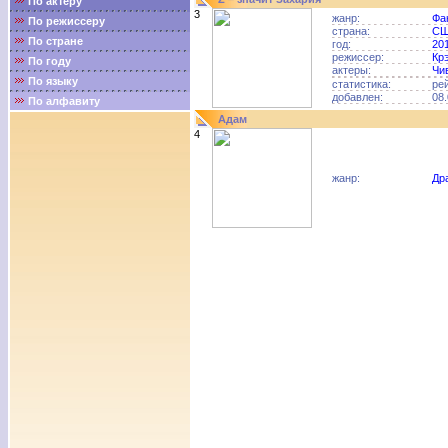
По актёру
3
жанр:
Фа
По режиссеру
страна:
С
По стране
год:
20
режиссер:
Кр
По году
актеры:
Чи
По языку
статистика:
ре
добавлен:
08.
По алфавиту
Адам
4
жанр:
Др