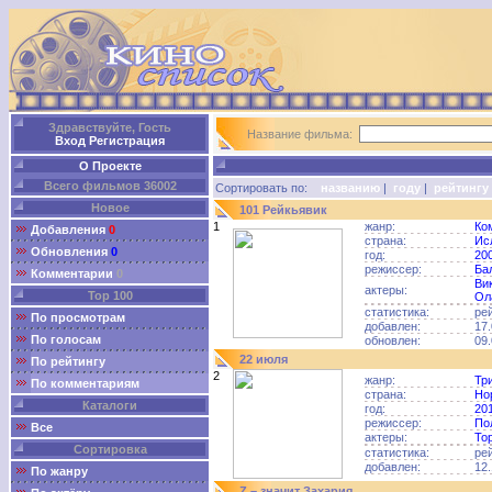
Здравствуйте, Гость
Название фильма:
Вход
Регистрация
О Проекте
Всего фильмов 36002
Сортировать по:
названию
|
году
|
рейтингу
Новое
101 Рейкьявик
1
жанр:
Ко
Добавления
0
страна:
Ис
Обновления
0
год:
20
режиссер:
Ба
Комментарии
0
Ви
актеры:
Top 100
Ол
статистика:
ре
По просмотрам
добавлен:
17.
По голосам
обновлен:
09.
22 июля
По рейтингу
2
жанр:
Тр
По комментариям
страна:
Но
Каталоги
год:
20
режиссер:
По
Все
актеры:
То
Сортировка
статистика:
ре
добавлен:
12.
По жанру
Z – значит Захария