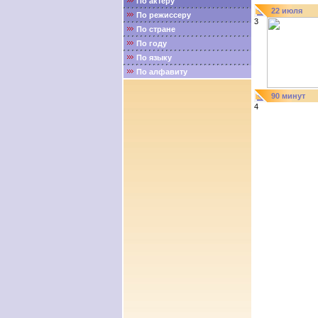
По актёру
22 июля
По режиссеру
3
По стране
По году
По языку
По алфавиту
90 минут
4