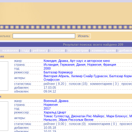
фильма:
Результат поиска: всего найдено 209
о:
названию
|
году
|
рейтингу
|
голосам
|
просмотрам
|
комментариям
|
добавл
вик
жанр:
Комедия
,
Драма
,
Арт-хаус и авторское кино
страна:
Исландия
,
Германия
,
Дания
,
Норвегия
,
Франция
год:
2000
режиссер:
Балтазар Кормакур
Виктория Абриль
,
Хилмир Снайр Гуднасон
,
Балтазар Корм
актеры:
Олафссон
статистика:
рейтинг ( 8.20 ) голосов (15) комментариев ( 3 ) просмо
добавлен:
17.03.05
обновлен:
09.04.12
к
жанр:
Военный
,
Драма
страна:
Норвегия
год:
2017
режиссер:
Харальд Цварт
Томас Гуллестад
,
Джонатан Рис-Майерс
,
Мари Блокхус
,
М
актеры:
Нильсен
,
Эйрик Рисхольм Велле
статистика:
рейтинг ( 0.00 ) голосов (0) комментариев ( 0 ) просмотр
добавлен:
10.05.18
обновлен:
10.01.19