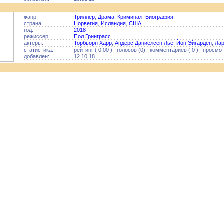
жанр:
Триллер
,
Драма
,
Криминал
,
Биография
страна:
Норвегия
,
Исландия
,
США
год:
2018
режиссер:
Пол Гринграсс
актеры:
Торбьорн Харр
,
Андерс Даниелсен Лье
,
Йон Эйгарден
,
Лар
статистика:
рейтинг ( 0.00 ) голосов (0) комментариев ( 0 ) просмотр
добавлен:
12.10.18