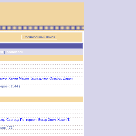
ен
|
обновлен
акур
,
Ханна Мария Карлсдотер
,
Олафур Дарри
тров ( 1344 )
эдс Сьегерд Петтерсен
,
Вегар Хоел
,
Хокон Т.
ов ( 72 )