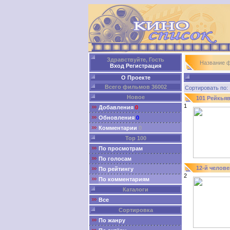
Здравствуйте, Гость
Название 
Вход
Регистрация
О Проекте
Всего фильмов 36002
Сортировать п
Новое
101 Рейкья
1
Добавления
0
Обновления
0
Комментарии
0
Top 100
По просмотрам
По голосам
12-й челове
По рейтингу
2
По комментариям
Каталоги
Все
Сортировка
По жанру