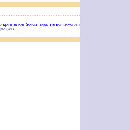
с Аренц-Хансен
,
Йоаким Скарли
,
Ейстейн Мартинсен
ов ( 49 )