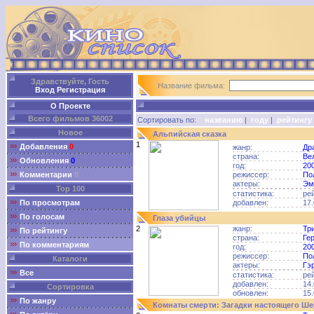
Здравствуйте, Гость
Название фильма:
Вход
Регистрация
О Проекте
Всего фильмов 36002
Сортировать по:
названию
|
году
|
рейтингу
Новое
Альпийская сказка
1
Добавления
0
жанр:
Др
страна:
Ве
Обновления
0
год:
20
Комментарии
0
режиссер:
По
актеры:
Эм
Top 100
статистика:
ре
По просмотрам
добавлен:
17.
По голосам
Глаза убийцы
2
жанр:
Тр
По рейтингу
страна:
Ге
По комментариям
год:
20
режиссер:
По
Каталоги
актеры:
Гэ
Все
статистика:
ре
добавлен:
14.
Сортировка
обновлен:
15.
По жанру
Комнаты смерти: Загадки настоящего Ш