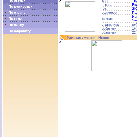
По актёру
3
жанр:
Тр
страна:
Ве
По режиссеру
год:
20
По стране
режиссер:
По
Иа
актеры:
По году
Уа
статистика:
ре
По языку
добавлен:
16.
По алфавиту
обновлен:
22.
Римская империя: Нерон
4