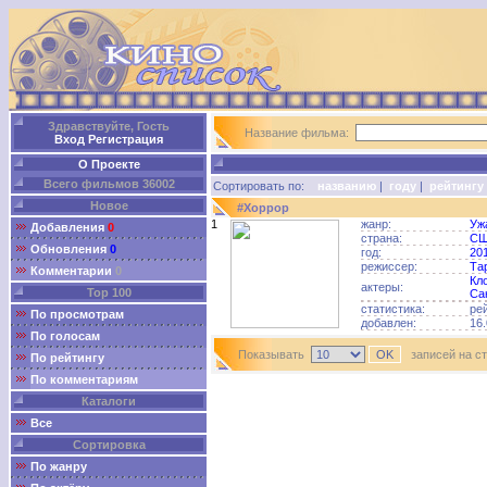
Здравствуйте, Гость
Название фильма:
Вход
Регистрация
О Проекте
Всего фильмов 36002
Сортировать по:
названию
|
году
|
рейтингу
Новое
#Хоррор
1
жанр:
Уж
Добавления
0
страна:
С
Обновления
0
год:
20
режиссер:
Та
Комментарии
0
Кл
актеры:
Top 100
Са
статистика:
ре
По просмотрам
добавлен:
16.
По голосам
Показывать
записей на с
По рейтингу
По комментариям
Каталоги
Все
Сортировка
По жанру