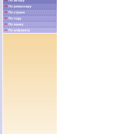
По актёру
По режиссеру
По стране
По году
По языку
По алфавиту