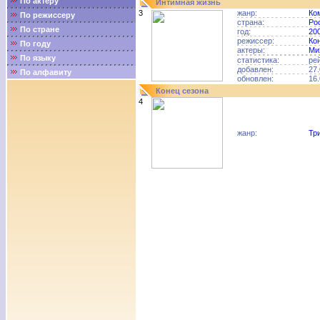
По актёру
Интимная жизнь
3
жанр:
Ко
По режиссеру
страна:
Ро
По стране
год:
20
режиссер:
Ко
По году
актеры:
Ми
По языку
статистика:
ре
добавлен:
27.
По алфавиту
обновлен:
16.
Конец сезона
4
жанр:
Тр