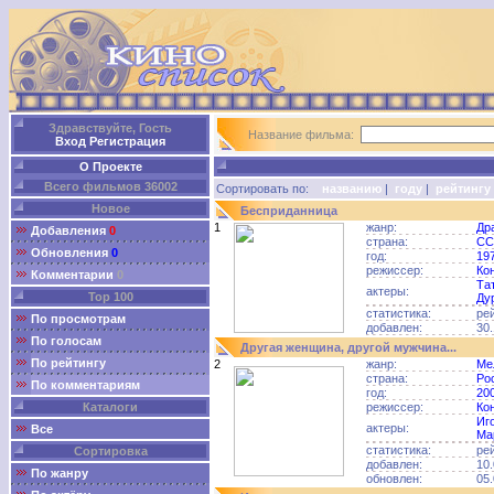
Здравствуйте, Гость
Название фильма:
Вход
Регистрация
О Проекте
Всего фильмов 36002
Сортировать по:
названию
|
году
|
рейтингу
Новое
Бесприданница
1
жанр:
Др
Добавления
0
страна:
СС
Обновления
0
год:
19
режиссер:
Ко
Комментарии
0
Та
актеры:
Top 100
Ду
статистика:
ре
По просмотрам
добавлен:
30.
По голосам
Другая женщина, другой мужчина...
По рейтингу
2
жанр:
Ме
страна:
Ро
По комментариям
год:
20
Каталоги
режиссер:
Ко
Иг
актеры:
Все
Ма
статистика:
ре
Сортировка
добавлен:
10.
По жанру
обновлен:
05.