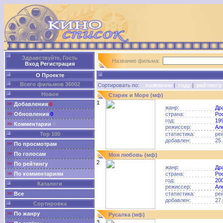
Здравствуйте, Гость
Название фильма:
Вход
Регистрация
О Проекте
Всего фильмов 36002
Сортировать по:
названию
|
году
|
рейтингу
Новое
Старик и Море (мф)
1
Добавления
0
жанр:
Др
Обновления
0
страна:
Ро
год:
19
Комментарии
0
режиссер:
Ал
Top 100
статистика:
ре
добавлен:
25.
По просмотрам
По голосам
Моя любовь (мф)
2
По рейтингу
жанр:
Др
По комментариям
страна:
Ро
год:
20
Каталоги
режиссер:
Ал
Все
статистика:
ре
добавлен:
27.
Сортировка
По жанру
Русалка (мф)
3