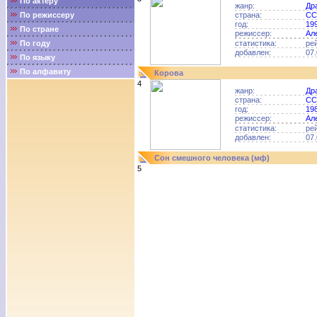
По актёру
жанр:
Др
По режиссеру
страна:
СС
год:
19
По стране
режиссер:
Ал
По году
статистика:
ре
добавлен:
07.
По языку
По алфавиту
Корова
4
жанр:
Др
страна:
СС
год:
19
режиссер:
Ал
статистика:
ре
добавлен:
07.
Сон смешного человека (мф)
5