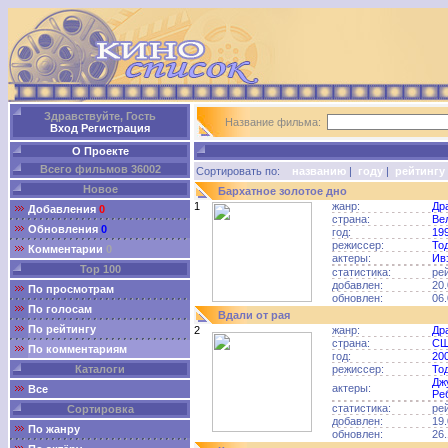
Здравствуйте, Гость
Название фильма:
Вход
Регистрация
О Проекте
Всего фильмов 36002
Сортировать по:
названию
|
году
|
рейтингу
Новое
Бархатное золотое дно
1
жанр:
Др
Добавления
0
страна:
Ве
Обновления
0
год:
19
режиссер:
То
Комментарии
0
актеры:
Ив
Top 100
статистика:
ре
добавлен:
20.
По просмотрам
обновлен:
06.
По голосам
Вдали от рая
По рейтингу
2
жанр:
Др
страна:
С
По комментариям
год:
20
Каталоги
режиссер:
То
Дж
актеры:
Все
Ре
статистика:
ре
Сортировка
добавлен:
19.
По жанру
обновлен:
26.