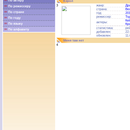
По актёру
Кэрол
3
жанр:
Др
По режиссеру
страна:
Ве
По стране
год:
20
режиссер:
То
По году
Ке
актеры:
По языку
Кр
статистика:
ре
По алфавиту
добавлен:
22.
обновлен:
11.
Меня там нет
4