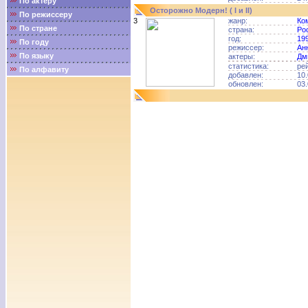
По актёру
Осторожно Модерн! ( I и II)
По режиссеру
3
жанр:
Ко
По стране
страна:
Ро
год:
19
По году
режиссер:
Ан
По языку
актеры:
Дм
статистика:
ре
По алфавиту
добавлен:
10.
обновлен:
03.