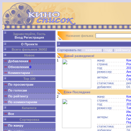
Здравствуйте, Гость
Название фильма:
Вход
Регистрация
О Проекте
Всего фильмов 36002
Сортировать по:
названию
|
году
|
рейтингу
Новое
Давай разведемся!
1
жанр:
Ко
Добавления
0
страна:
Ро
Обновления
0
год:
20
режиссер:
Ан
Комментарии
0
Ан
актеры:
Top 100
Се
статистика:
ре
По просмотрам
добавлен:
04.
По голосам
Елки Последние
По рейтингу
2
жанр:
Ко
страна:
Ро
По комментариям
год:
20
Каталоги
режиссер:
Ти
Ив
Все
Ал
актеры:
Га
Сортировка
По
По жанру
статистика:
ре
добавлен:
24.