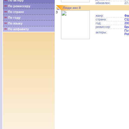
По актёру
обновлен:
27.
По режиссеру
Люди икс II
По стране
3
жанр:
Фа
По году
страна:
С
год:
20
По языку
режиссер:
Бр
По алфавиту
Пэ
актеры:
Ре