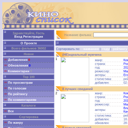
Здравствуйте, Гость
Название фильма:
Вход
Регистрация
О Проекте
Всего фильмов 36002
Сортировать по:
названию
|
году
|
рейтингу
Новое
(НЕ)идеальный мужчина
1
Добавления
0
жанр:
Ко
страна:
Ро
Обновления
0
год:
20
Комментарии
0
режиссер:
Ма
актеры:
Ег
Top 100
статистика:
ре
По просмотрам
добавлен:
02.
По голосам
8 лучших свиданий
2
жанр:
Ко
По рейтингу
страна:
Ро
По комментариям
год:
20
режиссер:
Ма
Каталоги
Вл
актеры:
Все
Ка
статистика:
ре
Сортировка
добавлен:
18.
По жанру
обновлен:
28.
8 новых свиданий