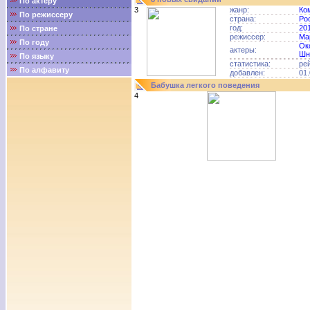
По актёру
3
жанр:
Ко
По режиссеру
страна:
Ро
год:
20
По стране
режиссер:
Ма
По году
Ок
актеры:
Шн
По языку
статистика:
ре
По алфавиту
добавлен:
01.
Бабушка легкого поведения
4