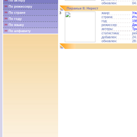
По актёру
обновлен:
04.
По режиссеру
Пираньи II: Нерест
По стране
3
жанр:
Уж
страна:
Ит
По году
год:
19
По языку
режиссер:
Дж
актеры:
Тр
По алфавиту
статистика:
ре
добавлен:
24.
обновлен:
28.