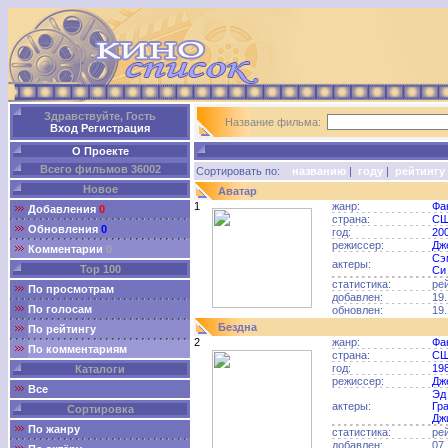
Здравствуйте, Гость
Название фильма:
Вход
Регистрация
О Проекте
Всего фильмов 36002
Сортировать по:
названию
|
году
|
рейтингу
Новое
Аватар
1
жанр:
Фа
Добавления
0
страна:
С
Обновления
0
год:
20
режиссер:
Дж
Комментарии
0
Сэ
актеры:
Top 100
Си
статистика:
ре
По просмотрам
добавлен:
19.
По голосам
обновлен:
19.
Бездна
По рейтингу
2
жанр:
Фа
По комментариям
страна:
С
год:
19
Каталоги
режиссер:
Дж
Все
Эд
актеры:
Гр
Сортировка
Дж
По жанру
статистика:
ре
добавлен:
07.