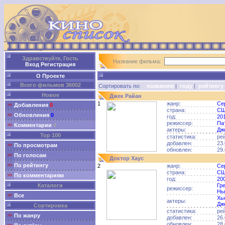
Здравствуйте, Гость
Название фильма:
Вход
Регистрация
О Проекте
Всего фильмов 36002
Сортировать по:
названию
|
году
|
рейтингу
Новое
Джек Райан
1
жанр:
Се
Добавления
0
страна:
С
Обновления
0
год:
20
режиссер:
Па
Комментарии
0
актеры:
Дж
Top 100
статистика:
ре
добавлен:
23.
По просмотрам
обновлен:
29.
По голосам
Доктор Хаус
По рейтингу
2
жанр:
Се
страна:
С
По комментариям
год:
20
Каталоги
Гр
режиссер:
Нь
Все
Хь
актеры:
Дж
Сортировка
статистика:
ре
По жанру
добавлен:
26.
обновлен:
28.