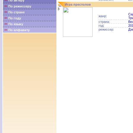
По актёру
Игра престолов
По режиссеру
3
По стране
Се
жанр:
Тр
По году
страна:
Ве
По языку
год:
20
режиссер:
Дэ
По алфавиту