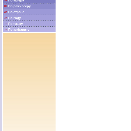
По актёру
По режиссеру
По стране
По году
По языку
По алфавиту