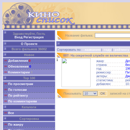
Здравствуйте, Гость
Название фильма:
Вход
Регистрация
О Проекте
Всего фильмов 36002
Сортировать по:
названию
|
году
|
рейтингу
Новое
007: На секретной службе ее величества
1
Добавления
0
жанр:
Де
страна:
Ве
Обновления
0
год:
19
Комментарии
0
режиссер:
Пи
актеры:
Дж
Top 100
статистика:
ре
По просмотрам
добавлен:
10.
По голосам
Показывать
записей на с
По рейтингу
По комментариям
Каталоги
Все
Сортировка
По жанру