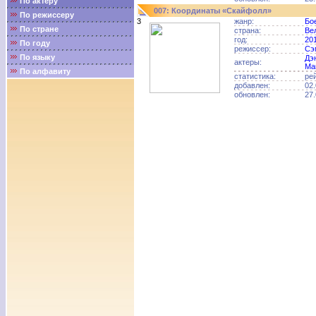
По актёру
007: Координаты «Скайфолл»
По режиссеру
3
жанр:
Бо
По стране
страна:
Ве
год:
20
По году
режиссер:
Сэ
По языку
Дэ
актеры:
Ма
По алфавиту
статистика:
ре
добавлен:
02.
обновлен:
27.