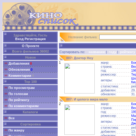
Здравствуйте, Гость
Название фильма:
Вход
Регистрация
О Проекте
Всего фильмов 36002
Сортировать по:
названию
|
году
|
рейтингу
Новое
007: Доктор Ноу
1
жанр:
Бо
Добавления
0
страна:
Ве
Обновления
0
год:
19
режиссер:
Те
Комментарии
0
Шо
актеры:
Top 100
Ки
статистика:
ре
По просмотрам
добавлен:
29.
По голосам
обновлен:
31.
007: И целого мира мало
По рейтингу
2
жанр:
Бо
По комментариям
страна:
Ве
год:
19
Каталоги
режиссер:
Ма
Все
Пи
актеры:
Дж
Сортировка
статистика:
ре
По жанру
добавлен:
13.
обновлен:
23.