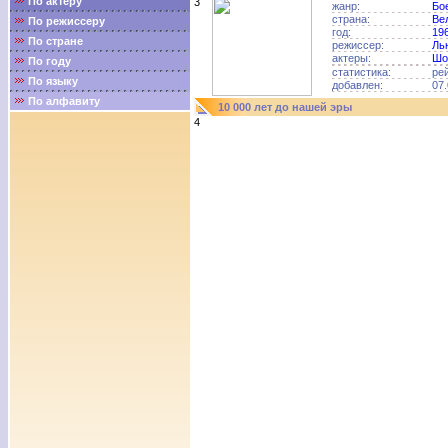
По актёру
3
жанр:
Бо
страна:
Ве
По режиссеру
год:
19
По стране
режиссер:
Ль
актеры:
Шо
По году
статистика:
ре
По языку
добавлен:
07.
По алфавиту
10 000 лет до нашей эры
4