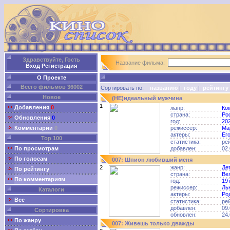
Здравствуйте, Гость
Название фильма:
Вход
Регистрация
О Проекте
Всего фильмов 36002
Сортировать по:
названию
|
году
|
рейтингу
Новое
(НЕ)идеальный мужчина
1
Добавления
0
жанр:
Ко
страна:
Ро
Обновления
0
год:
20
Комментарии
0
режиссер:
Ма
актеры:
Ег
Top 100
статистика:
ре
По просмотрам
добавлен:
02.
По голосам
007: Шпион любивший меня
2
жанр:
Де
По рейтингу
страна:
Ве
По комментариям
год:
19
режиссер:
Ль
Каталоги
актеры:
Ро
Все
статистика:
ре
добавлен:
09.
Сортировка
обновлен:
24.
По жанру
007: Живешь только дважды