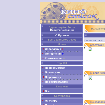
Здравствуйте, Гость
Название 
Вход
Регистрация
О Проекте
Всего фильмов 36002
Сортировать п
Новое
100 лучших
1
Добавления
0
Обновления
0
Комментарии
0
Top 100
По просмотрам
По голосам
13 рейс (мф
2
По рейтингу
По комментариям
Каталоги
Все
Сортировка
По жанру
13е отделен