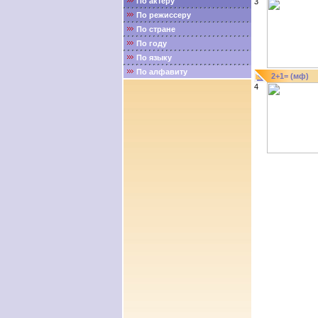
По актёру
3
По режиссеру
По стране
По году
По языку
По алфавиту
2+1= (мф)
4