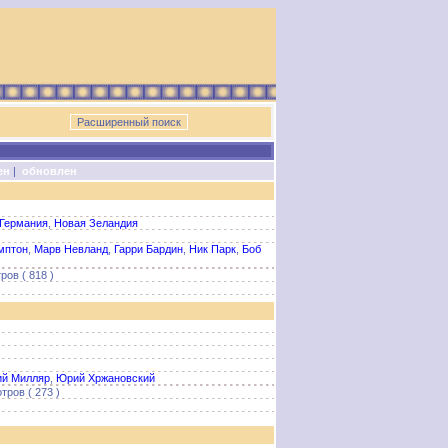
ен
|
обновлен
Германия
,
Новая Зеландия
мптон
,
Марв Невланд
,
Гарри Бардин
,
Ник Парк
,
Боб
ров ( 818 )
ий Милляр
,
Юрий Хржановский
тров ( 273 )