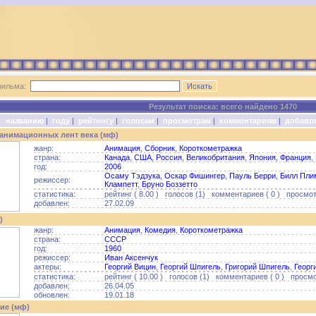
фильма:
Результат поиска: всего найдено 1470
о:
названию
|
году
|
рейтингу
|
голосам
|
просмотрам
|
комментариям
|
добавл
 анимационных лент века (мф)
жанр:
Анимация
,
Сборник
,
Короткометражка
страна:
Канада
,
США
,
Россия
,
Великобритания
,
Япония
,
Франция
,
год:
2006
Осаму Тэдзука
,
Оскар Фишингер
,
Пауль Берри
,
Билл Пли
режиссер:
Клампетт
,
Бруно Боззетто
статистика:
рейтинг ( 8.00 ) голосов (1) комментариев ( 0 ) просмот
добавлен:
27.02.09
)
жанр:
Анимация
,
Комедия
,
Короткометражка
страна:
СССР
год:
1960
режиссер:
Иван Аксенчук
актеры:
Георгий Вицин
,
Георгий Шпигель
,
Григорий Шпигель
,
Георг
статистика:
рейтинг ( 10.00 ) голосов (1) комментариев ( 0 ) просмо
добавлен:
26.04.05
обновлен:
19.01.18
ие (мф)