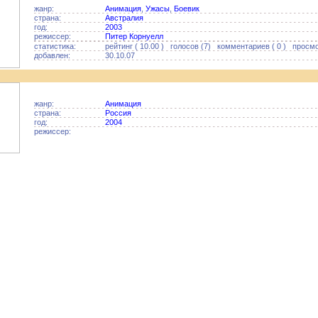
жанр:
Анимация
,
Ужасы
,
Боевик
страна:
Австралия
год:
2003
режиссер:
Питер Корнуелл
статистика:
рейтинг ( 10.00 ) голосов (7) комментариев ( 0 ) просмо
добавлен:
30.10.07
жанр:
Анимация
страна:
Россия
год:
2004
режиссер: