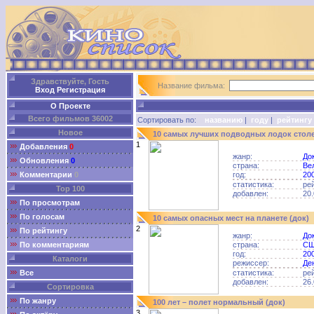
Здравствуйте, Гость
Название фильма:
Вход
Регистрация
О Проекте
Всего фильмов 36002
Сортировать по:
названию
|
году
|
рейтингу
Новое
10 самых лучших подводных лодок столе
1
Добавления
0
жанр:
До
Обновления
0
страна:
Ве
Комментарии
0
год:
20
статистика:
ре
Top 100
добавлен:
20.
По просмотрам
По голосам
10 самых опасных мест на планете (док)
2
По рейтингу
жанр:
До
По комментариям
страна:
С
год:
20
Каталоги
режиссер:
Де
Все
статистика:
ре
добавлен:
26.
Сортировка
По жанру
100 лет – полет нормальный (док)
3