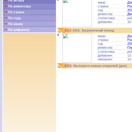
По актёру
жанр:
До
По режиссеру
страна:
Ро
год:
20
По стране
режиссер:
Дм
По году
статистика:
ре
добавлен:
16.
По языку
По алфавиту
1812-1815. Заграничный поход
4
жанр:
До
страна:
Ро
год:
20
режиссер:
Па
статистика:
ре
добавлен:
13.
обновлен:
14.
2012: На пороге новых открытий (док)