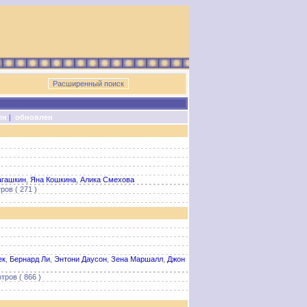
ен
|
обновлен
агашкин
,
Яна Кошкина
,
Алика Смехова
ров ( 271 )
ек
,
Бернард Ли
,
Энтони Даусон
,
Зена Маршалл
,
Джон
тров ( 866 )