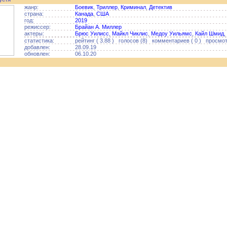
жанр:
Боевик
,
Триллер
,
Криминал
,
Детектив
страна:
Канада
,
США
год:
2019
режиссер:
Брайан А. Миллер
актеры:
Брюс Уилисс
,
Майкл Чиклис
,
Медоу Уильямс
,
Кайл Шмид
,
статистика:
рейтинг ( 3.88 ) голосов (8) комментариев ( 0 ) просмот
добавлен:
28.09.19
обновлен:
06.10.20