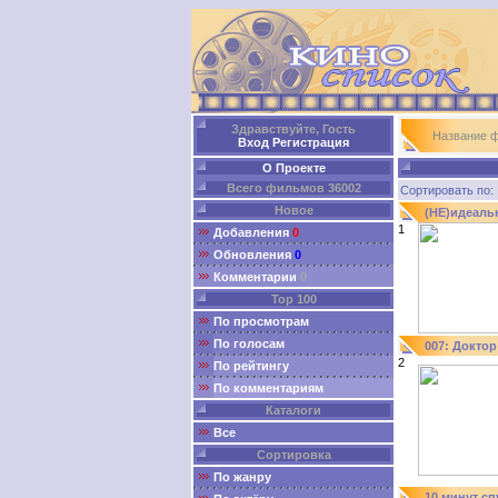
Здравствуйте, Гость
Название 
Вход
Регистрация
О Проекте
Всего фильмов 36002
Сортировать п
Новое
(НЕ)идеаль
1
Добавления
0
Обновления
0
Комментарии
0
Top 100
По просмотрам
По голосам
007: Доктор
2
По рейтингу
По комментариям
Каталоги
Все
Сортировка
По жанру
10 минут сп