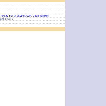
Тексас Бэттл
,
Лидия Халл
,
Свен Теммел
ров ( 137 )