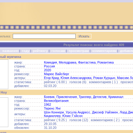
фильма:
Результат поиска: всего найдено 409
о:
названию
|
году
|
рейтингу
|
голосам
|
просмотрам
|
комментариям
|
добавл
ный мужчина
жанр:
Комедия
,
Мелодрама
,
Фантастика
,
Романтика
страна:
Россия
год:
2020
режиссер:
Марюс Вайсберг
актеры:
Егор Крид
,
Юлия Александрова
,
Роман Курцын
,
Максим Л
статистика:
рейтинг ( 6.00 ) голосов (6) комментариев ( 1 ) просмот
добавлен:
02.03.20
 Ноу
жанр:
Боевик
,
Приключения
,
Триллер
,
Детектив
,
Криминал
страна:
Великобритания
год:
1962
режиссер:
Теренс Янг
Шон Коннери
,
Урсула Андресс
,
Джозеф Уайзмен
,
Лорд Дж
актеры:
Кицмиллер
,
Юнис Гэйсон
статистика:
рейтинг ( 9.25 ) голосов (12) комментариев ( 2 ) просмо
добавлен:
29.10.05
обновлен:
31.10.20
устя