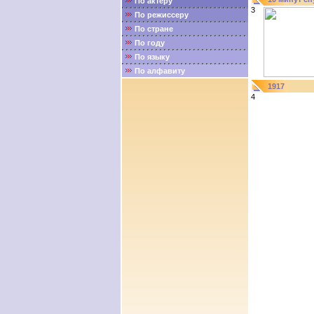
По актёру
3
По режиссеру
По стране
По году
По языку
По алфавиту
1917
4