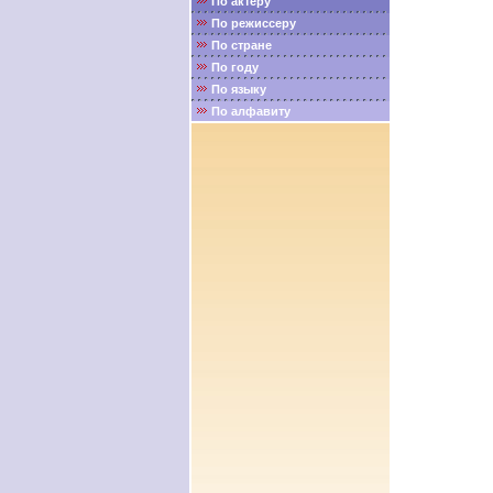
По актёру
По режиссеру
По стране
По году
По языку
По алфавиту