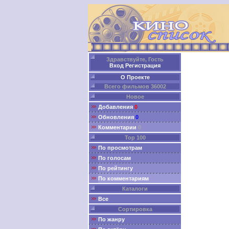
Здравствуйте, Гость
Вход
Регистрация
О Проекте
Всего фильмов 36002
Новое
Добавления
0
Обновления
0
Комментарии
0
Top 100
По просмотрам
По голосам
По рейтингу
По комментариям
Каталоги
Все
Сортировка
По жанру