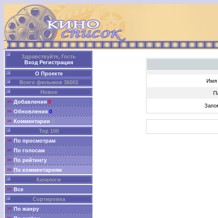
Здравствуйте, Гость
Вход
Регистрация
О Проекте
Имя 
Всего фильмов 36002
Новое
П
Добавления
0
Запо
Обновления
0
Комментарии
0
Top 100
По просмотрам
По голосам
По рейтингу
По комментариям
Каталоги
Все
Сортировка
По жанру