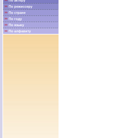
По актёру
По режиссеру
По стране
По году
По языку
По алфавиту