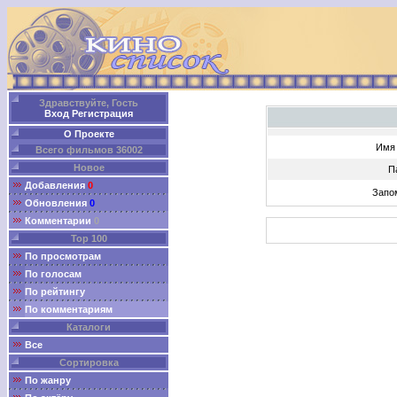
Здравствуйте, Гость
Вход
Регистрация
О Проекте
Имя 
Всего фильмов 36002
Новое
П
Добавления
0
Запо
Обновления
0
Комментарии
0
Top 100
По просмотрам
По голосам
По рейтингу
По комментариям
Каталоги
Все
Сортировка
По жанру