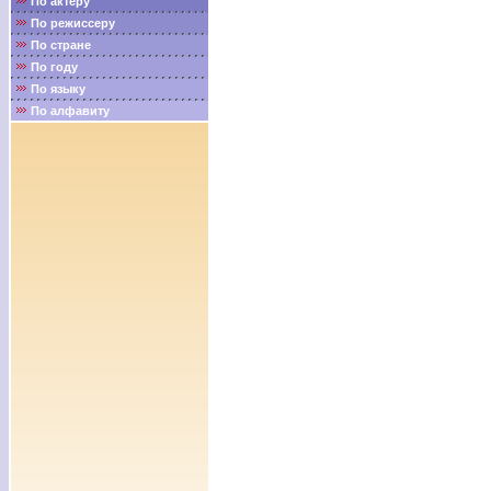
По актёру
По режиссеру
По стране
По году
По языку
По алфавиту