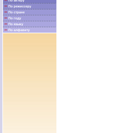
По актёру
По режиссеру
По стране
По году
По языку
По алфавиту