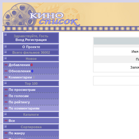
Здравствуйте, Гость
Вход
Регистрация
О Проекте
Имя 
Всего фильмов 36002
Новое
П
Добавления
0
Запо
Обновления
0
Комментарии
0
Top 100
По просмотрам
По голосам
По рейтингу
По комментариям
Каталоги
Все
Сортировка
По жанру