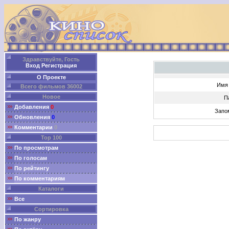
Здравствуйте, Гость
Вход
Регистрация
О Проекте
Имя 
Всего фильмов 36002
Новое
П
Добавления
0
Запо
Обновления
0
Комментарии
0
Top 100
По просмотрам
По голосам
По рейтингу
По комментариям
Каталоги
Все
Сортировка
По жанру