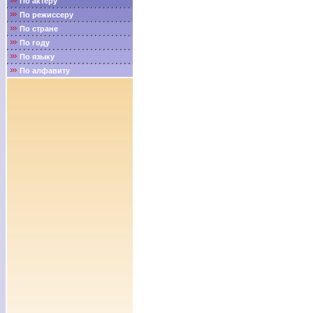
По актёру
По режиссеру
По стране
По году
По языку
По алфавиту