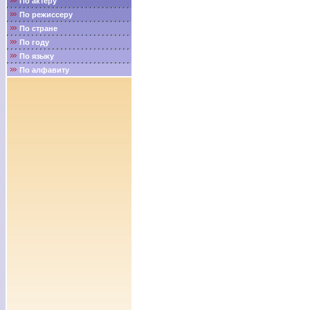
По актёру
По режиссеру
По стране
По году
По языку
По алфавиту