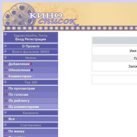
Здравствуйте, Гость
Вход
Регистрация
О Проекте
Имя 
Всего фильмов 36002
Новое
П
Добавления
0
Запо
Обновления
0
Комментарии
0
Top 100
По просмотрам
По голосам
По рейтингу
По комментариям
Каталоги
Все
Сортировка
По жанру