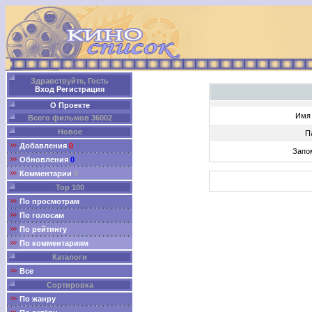
Здравствуйте, Гость
Вход
Регистрация
О Проекте
Имя 
Всего фильмов 36002
Новое
П
Добавления
0
Запо
Обновления
0
Комментарии
0
Top 100
По просмотрам
По голосам
По рейтингу
По комментариям
Каталоги
Все
Сортировка
По жанру