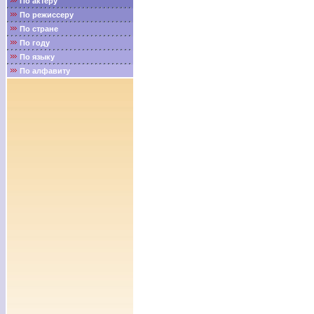
По актёру
По режиссеру
По стране
По году
По языку
По алфавиту