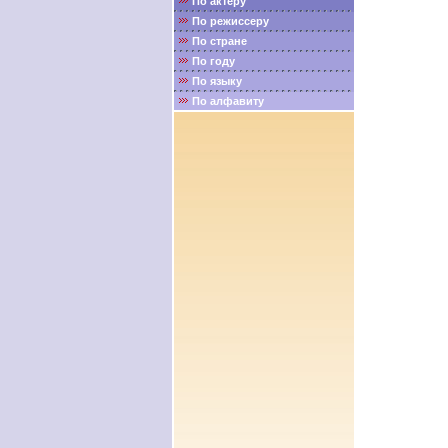
По актёру
По режиссеру
По стране
По году
По языку
По алфавиту