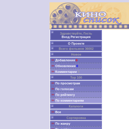
Здравствуйте, Гость
Вход
Регистрация
О Проекте
Всего фильмов 36002
Новое
Добавления
0
Обновления
0
Комментарии
0
Top 100
По просмотрам
По голосам
По рейтингу
По комментариям
Каталоги
Все
Сортировка
По жанру