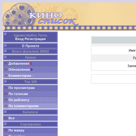
Здравствуйте, Гость
Вход
Регистрация
О Проекте
Имя 
Всего фильмов 36002
Новое
П
Добавления
0
Запо
Обновления
0
Комментарии
0
Top 100
По просмотрам
По голосам
По рейтингу
По комментариям
Каталоги
Все
Сортировка
По жанру