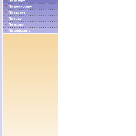
По актёру
По режиссеру
По стране
По году
По языку
По алфавиту