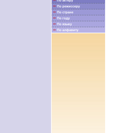
По актёру
По режиссеру
По стране
По году
По языку
По алфавиту