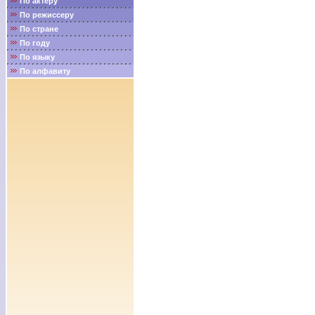
По актёру
По режиссеру
По стране
По году
По языку
По алфавиту