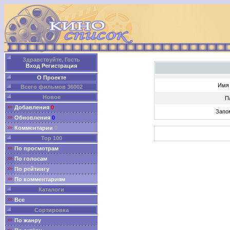
Здравствуйте, Гость
Вход
Регистрация
О Проекте
Имя 
Всего фильмов 36002
Новое
П
Добавления
0
Запо
Обновления
0
Комментарии
0
Top 100
По просмотрам
По голосам
По рейтингу
По комментариям
Каталоги
Все
Сортировка
По жанру